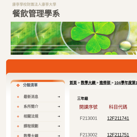
康寧學校財團法人康寧大學
餐飲管理學系
首頁
>
教學大綱
>
進修部
>
104學年度第
分類清單
最新消息
三年級
開課序號
科目代碼
系所簡介
相關法規
F213001
12F211741
課程規劃
F213002
12F211751
教學大綱