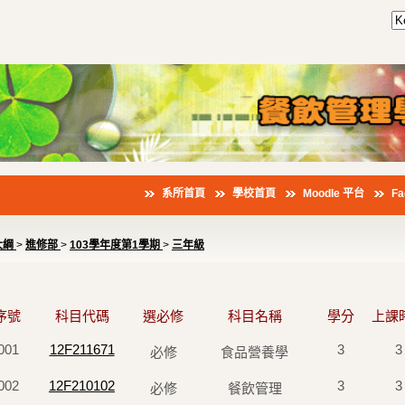
系所首頁
學校首頁
Moodle 平台
F
大綱
>
進修部
>
103學年度第1學期
>
三年級
序號
科目代碼
選必修
科目名稱
學分
上課
001
12F211671
3
3
必修
食品營養學
002
12F210102
3
3
必修
餐飲管理