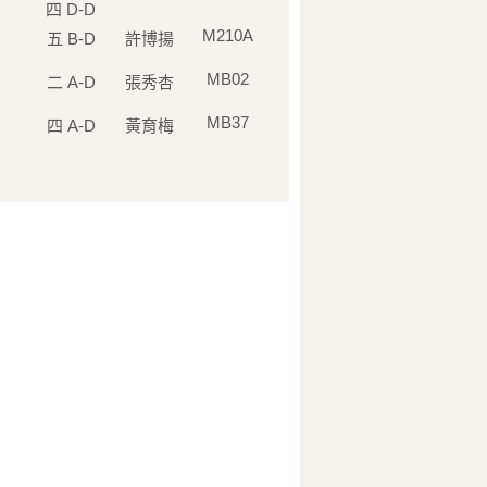
四 D-D
M210A
五 B-D
許博揚
MB02
二 A-D
張秀杏
MB37
四 A-D
黃育梅