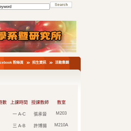
acebook 粉絲頁
招生資訊
活動集錦
時數
上課時間
授課教師
教室
M203
一 A-C
張承晉
M210A
三 A-B
許博揚