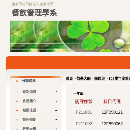
康寧學校財團法人康寧大學
餐飲管理學系
首頁
>
教學大綱
>
進修部
>
102學年度第
分類清單
最新消息
一年級
開課序號
科目代碼
系所簡介
相關法規
F211001
12F990121
課程規劃
F211002
12F990062
教學大綱