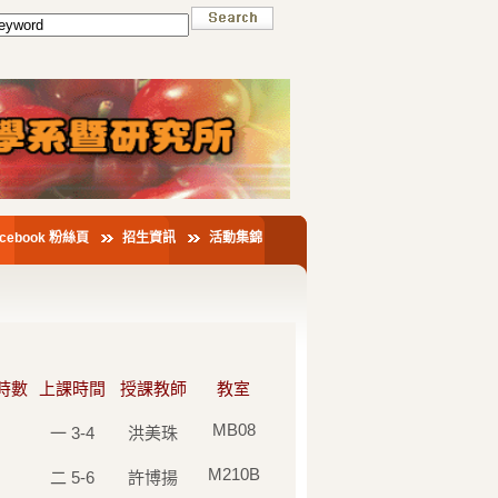
acebook 粉絲頁
招生資訊
活動集錦
時數
上課時間
授課教師
教室
MB08
一 3-4
洪美珠
M210B
二 5-6
許博揚