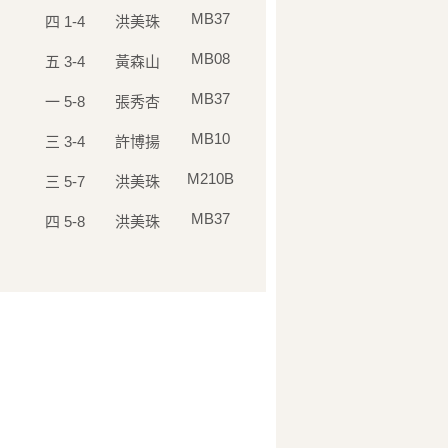
MB37
四 1-4
洪美珠
MB08
五 3-4
黃森山
MB37
一 5-8
張秀杏
MB10
三 3-4
許博揚
M210B
三 5-7
洪美珠
MB37
四 5-8
洪美珠