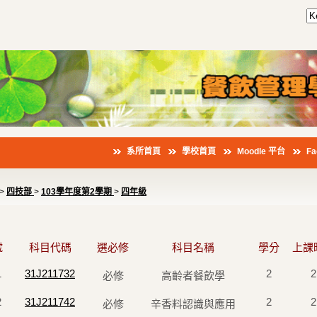
系所首頁
學校首頁
Moodle 平台
F
>
四技部
>
103學年度第2學期
>
四年級
號
科目代碼
選必修
科目名稱
學分
上課
1
31J211732
2
2
必修
高齡者餐飲學
2
31J211742
2
2
必修
辛香料認識與應用