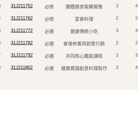
3
31J211752
3
4
必修
團體膳食製備實務
4
31J211762
2
2
必修
宴會料理
5
31J211772
3
4
必選
健康傳統小吃
6
31J211782
2
2
必選
會場佈置與創意行銷
7
31J211792
3
3
必選
共同核心職能課程
8
31J211802
3
4
必選
健康異國創意料理製作