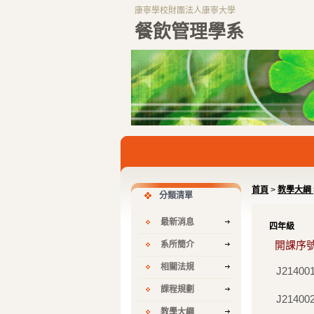
康寧學校財團法人康寧大學
餐飲管理學系
首頁
>
教學大綱
分類清單
最新消息
四年級
開課序
系所簡介
相關法規
J21400
課程規劃
J21400
教學大綱