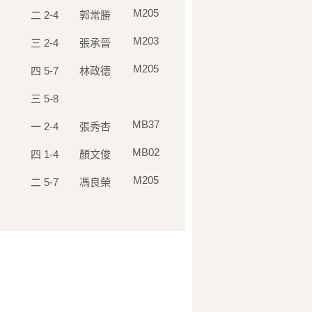
M205
二 2-4
郭常勝
M203
三 2-4
張承晉
M205
四 5-7
林政德
三 5-8
MB37
一 2-4
張秀杏
MB02
四 1-4
顏文俊
M205
二 5-7
馮良榮