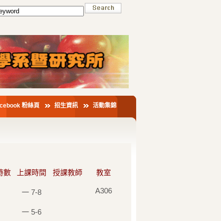
acebook 粉絲頁
招生資訊
活動集錦
時數
上課時間
授課教師
教室
A306
一 7-8
一 5-6