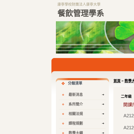
康寧學校財團法人康寧大學
餐飲管理學系
首頁
>
教學
分類清單
最新消息
二年級
開課
系所簡介
相關法規
A212
課程規劃
A212
教學大綱