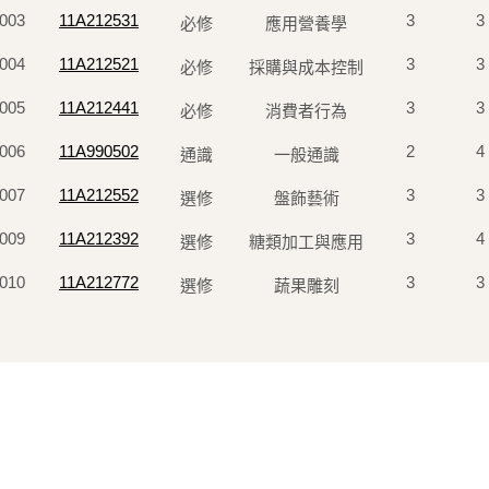
003
11A212531
3
3
必修
應用營養學
004
11A212521
3
3
必修
採購與成本控制
005
11A212441
3
3
必修
消費者行為
006
11A990502
2
4
通識
一般通識
007
11A212552
3
3
選修
盤飾藝術
009
11A212392
3
4
選修
糖類加工與應用
010
11A212772
3
3
選修
蔬果雕刻