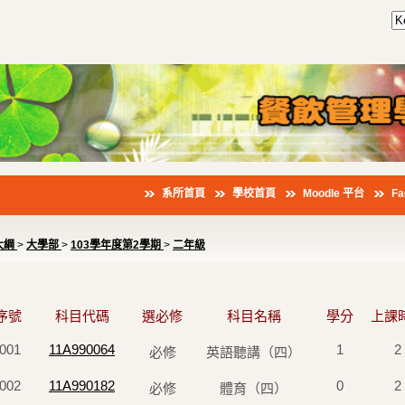
系所首頁
學校首頁
Moodle 平台
F
大綱
>
大學部
>
103學年度第2學期
>
二年級
序號
科目代碼
選必修
科目名稱
學分
上課
001
11A990064
1
2
必修
英語聽講（四）
002
11A990182
0
2
必修
體育（四）