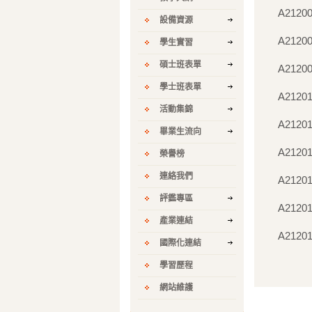
A2120
設備資源
A2120
學生實習
碩士班表單
A2120
學士班表單
A2120
活動集錦
A21201
畢業生流向
A2120
榮譽榜
連絡我們
A2120
評鑑專區
A2120
產業連結
A2120
國際化連結
學習歷程
網站維護