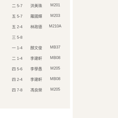
M201
二 5-7
洪美珠
M203
五 5-7
羅國輝
M210A
五 2-4
林政德
三 5-8
MB37
一 1-4
顏文俊
MB08
二 1-4
李建軒
M205
四 5-6
李學愚
MB08
四 2-4
李建軒
M205
四 7-8
馮良榮