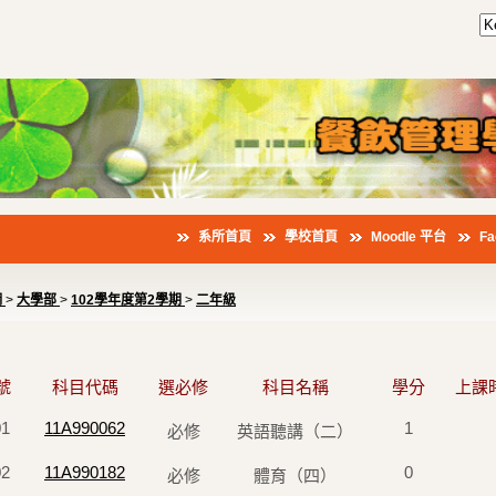
系所首頁
學校首頁
Moodle 平台
F
綱
>
大學部
>
102學年度第2學期
>
二年級
號
科目代碼
選必修
科目名稱
學分
上課
01
11A990062
1
必修
英語聽講（二）
02
11A990182
0
必修
體育（四）