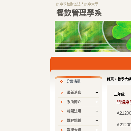
康寧學校財團法人康寧大學
餐飲管理學系
首頁
>
教學大
分類清單
最新消息
二年級
開課序
系所簡介
相關法規
A2120
課程規劃
A2120
教學大綱