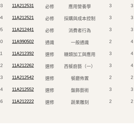
03
11A212531
3
3
必修
應用營養學
04
11A212521
3
3
必修
採購與成本控制
05
11A212441
3
3
必修
消費者行為
10
11A990502
2
4
通識
一般通識
1
11A212392
3
4
選修
糖類加工與應用
12
11A212262
3
4
選修
西餐廚藝（一）
13
11A212542
2
2
選修
餐廳佈置
14
11A212552
3
3
選修
盤飾藝術
16
11A212222
2
2
選修
蔬果雕刻