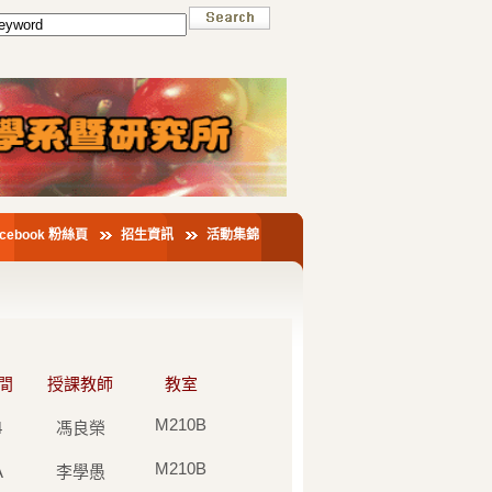
acebook 粉絲頁
招生資訊
活動集錦
間
授課教師
教室
M210B
4
馮良榮
M210B
A
李學愚