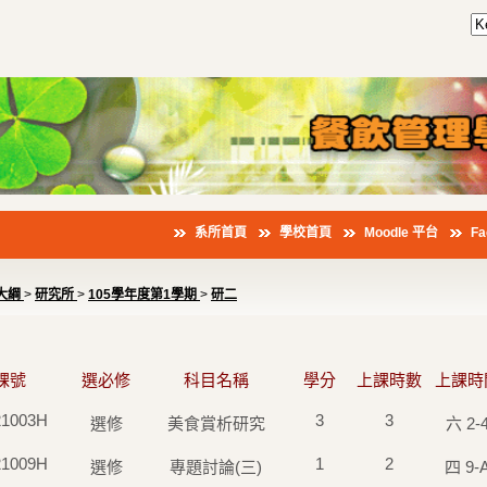
系所首頁
學校首頁
Moodle 平台
F
大綱
>
研究所
>
105學年度第1學期
>
研二
課號
選必修
科目名稱
學分
上課時數
上課時
1003H
3
3
選修
美食賞析研究
六 2-
1009H
1
2
選修
專題討論(三)
四 9-