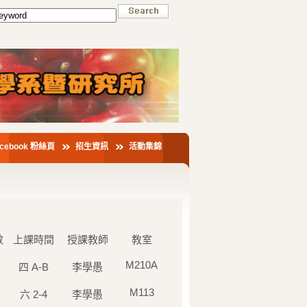
acebook 粉絲頁
招生資訊
活動集錦
數
上課時間
授課教師
教室
M210A
四 A-B
李學愚
M113
六 2-4
李學愚