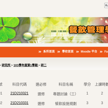
系所首頁
學校首頁
Moodle 平台
F
>
研究所
>
103學年度第1學期
>
研二
號
科目代碼
選必修
科目名稱
學分
上課時
01
21D210321
1
2
選修
專題討論（三）
02
21D210331
3
3
選修
餐飲設施規劃