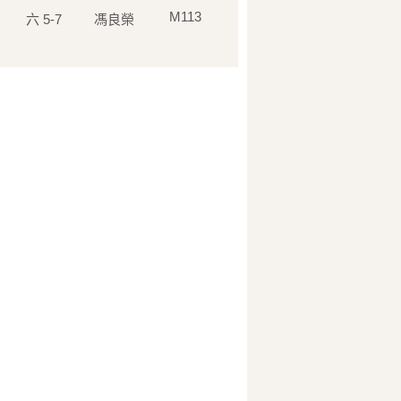
M113
六 5-7
馮良榮