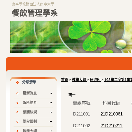
康寧學校財團法人康寧大學
餐飲管理學系
首頁
>
教學大綱
>
研究所
>
103學年度第1學
分類清單
最新消息
研一
開課序號
科目代碼
系所簡介
相關法規
D211001
21D210361
課程規劃
D211002
21D210211
教學大綱