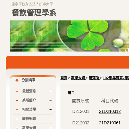
康寧學校財團法人康寧大學
餐飲管理學系
首頁
>
教學大綱
>
研究所
>
102學年度第2
分類清單
最新消息
研二
開課序號
科目代碼
系所簡介
相關法規
D212001
21D210312
課程規劃
D212002
21D210061
教學大綱