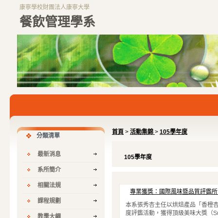
康寧學校財團法人康寧大學
餐飲管理學系
首頁
>
活動集錦
>
105學年度
分類清單
最新消息
105學年度
系所簡介
相關法規
專業獲獎：國際風味暨品質評鑑所（i
課程規劃
本系張秀杏主任以烘焙產品「香橙杏仁蛋糕」，參
度評鑑活動，獲得頂級美味大獎（Superio
教學大綱