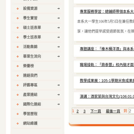
設備資源
專業服務學習：總鋪師帶領本系大一學生
學生實習
本系大一學生106年5月5日在兼
碩士班表單
享，讓他們提早感受過節氣氛，在蔡
學士班表單
活動集錦
專題講座：「橡木桶洋酒」與本系合作
畢業生流向
職場接軌：「鼎泰豐」校內徵才面試(10
榮譽榜
連絡我們
教學成果展：105-1學期米食成果展 (1
評鑑專區
產業連結
演講：酒家菜與台灣文化(106.01.0
國際化連結
1
2
3
下一頁
最後一頁
到
學習歷程
網站維護