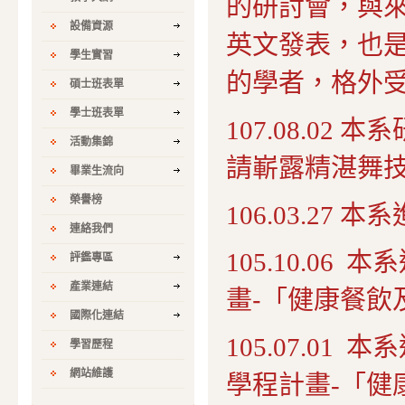
的研討會，與
設備資源
英文發表，也
學生實習
的學者，格外
碩士班表單
學士班表單
107.08.02
本系
活動集錦
請嶄露精湛舞
畢業生流向
榮譽榜
106.03.27
本系
連絡我們
105.10.06
本系
評鑑專區
產業連結
畫-「健康餐飲
國際化連結
105.07.0
學習歷程
網站維護
學程計畫-「健