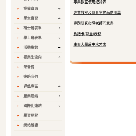
專業教室使用紀錄表
設備資源
專業教室及器具室物品借用單
學生實習
專題研究指導老師同意書
碩士班表單
食譜卡(熱量)表格
學士班表單
康寧大學雇主求才表
活動集錦
畢業生流向
榮譽榜
連絡我們
評鑑專區
產業連結
國際化連結
學習歷程
網站維護