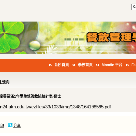
系所首頁
學校首頁
Moodle 平台
F
生流向
年度畢業滿1年學生填答敘述統計表-碩士
/kn24.ukn.edu.tw/ezfiles/33/1033/img/1348/164198595.pdf
列印
分享