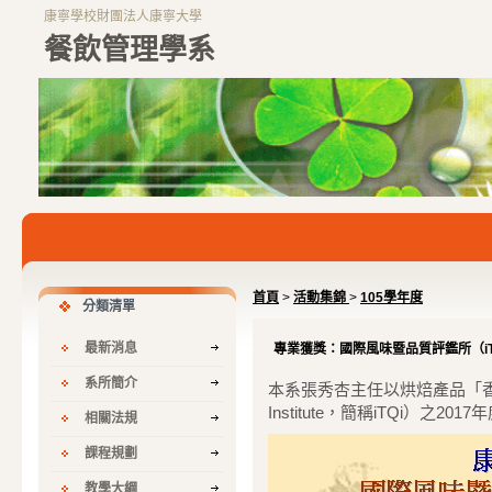
康寧學校財團法人康寧大學
餐飲管理學系
首頁
>
活動集錦
>
105學年度
分類清單
最新消息
專業獲獎：國際風味暨品質評鑑所（iT
系所簡介
本系張秀杏主任以烘焙產品「香橙杏仁蛋
Institute，簡稱iTQi）之20
相關法規
課程規劃
教學大綱