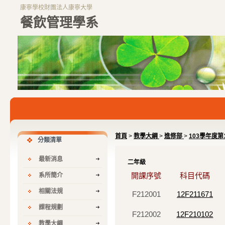
康寧學校財團法人康寧大學
餐飲管理學系
首頁
>
教學大綱
>
進修部
>
103學年度
分類清單
最新消息
二年級
開課序號
科目代碼
系所簡介
相關法規
F212001
12F211671
課程規劃
F212002
12F210102
教學大綱